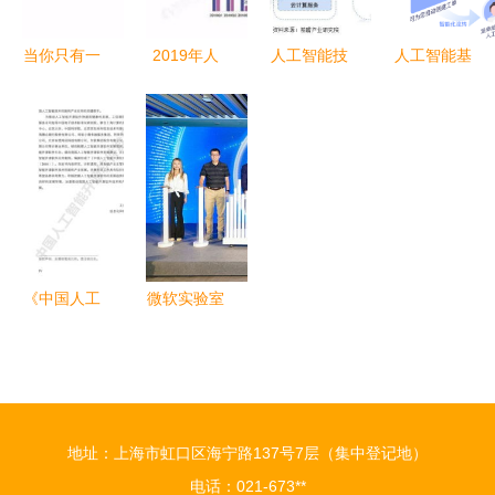
挑战
当你只有一
2019年人
人工智能技
人工智能基
门语言
工智能行业
术突破性解
础软件开发
Python驱动
现状与发展
开宇宙暗能
连接未来，
人工智能基
趋势 聚焦
量秘密 将
铸就前沿
础软件开发
基础软件开
暗能量测量
的深度路径
发
精度提升至
新高度
《中国人工
微软实验室
智能开源软
五年赋能
件发展白皮
258个项目
书2018》
夯实人工智
开源生态驱
能基础软
地址：上海市虹口区海宁路137号7层（集中登记地）
动AI基础软
件，助推产
电话：021-673**