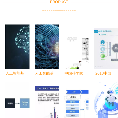
PRODUCT
----------------
人工智能基
人工智能基
中国科学家
2018中国
础软件开发
础软件开发
研发人工智
医疗人工智
新阶段的机
对人类的多
能系统 一
能发展研究
遇与挑战
维冲击与应
秒内精准算
报告 人工
对之道
出震源机制
智能基础软
参数
件的角色与